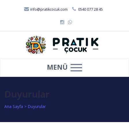
info@pratikcocuk.com
0540 077 28 45
MENÜ
Duyurular
Ana Sayfa
>
Duyurular